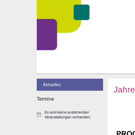
Zum
Inhalt
springen
Aktuelles
Jahr
Termine
Es sind keine anstehenden
H
Veranstaltungen vorhanden.
i
n
w