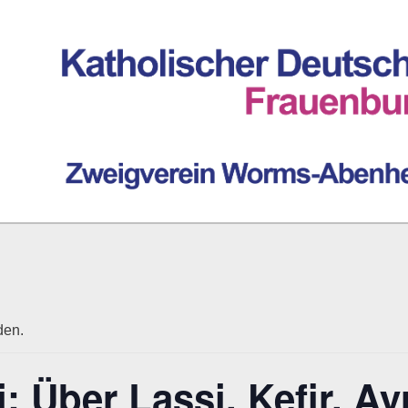
den.
i: Über Lassi, Kefir, 